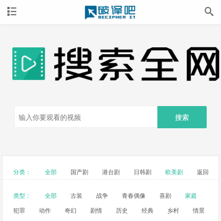
搜索
分类：
全部
国产剧
港台剧
日韩剧
欧美剧
返回
类型：
全部
古装
战争
青春偶像
喜剧
家庭
犯罪
动作
奇幻
剧情
历史
经典
乡村
情景