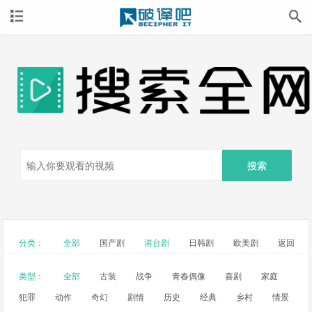
搜索
分类：
全部
国产剧
港台剧
日韩剧
欧美剧
返回
类型：
全部
古装
战争
青春偶像
喜剧
家庭
犯罪
动作
奇幻
剧情
历史
经典
乡村
情景