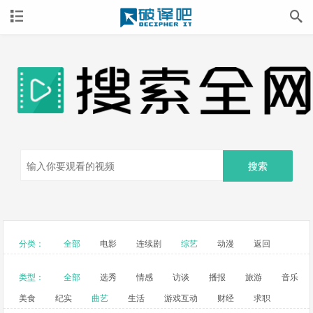
搜索
分类：
全部
电影
连续剧
综艺
动漫
返回
类型：
全部
选秀
情感
访谈
播报
旅游
音乐
美食
纪实
曲艺
生活
游戏互动
财经
求职