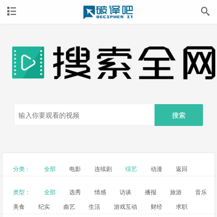
搜索
分类：
全部
电影
连续剧
综艺
动漫
返回
类型：
全部
选秀
情感
访谈
播报
旅游
音乐
美食
纪实
曲艺
生活
游戏互动
财经
求职